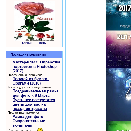
Клипарт - Цветы
Последние комменты
Мастер-класс. Обработка
портретов в Photoshop
(2017)
Полезненько, спасибо!
Попугай из бумаги.
Оригами (2016)
Какие чудесные попугайчики
Поздравительная рамка
для фото к 8 Марта -
Пусть все распустятся
цветы для вас на
праздник красоты
Прелестная рамочка
Рамка для фото -
Очаровательные
тюльпаны
Рамочка к 8 марта