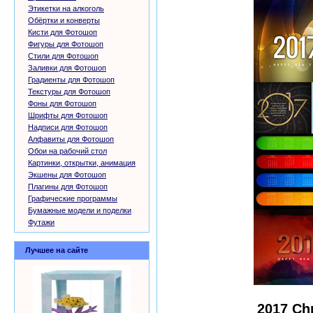
Этикетки на алкоголь
Обёртки и конверты
Кисти для Фотошоп
Фигуры для Фотошоп
Стили для Фотошоп
Заливки для Фотошоп
Градиенты для Фотошоп
Текстуры для Фотошоп
Фоны для Фотошоп
Шрифты для Фотошоп
Надписи для Фотошоп
Алфавиты для Фотошоп
Обои на рабочий стол
Картинки, открытки, анимация
Экшены для Фотошоп
Плагины для Фотошоп
Графические программы
Бумажные модели и поделки
Футажи
Лучшее на сайте
2017 Chr