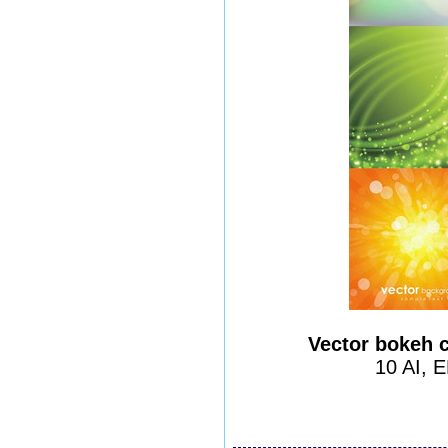
Vector bokeh c
10 AI, 
шаблоны фотошоп урок
виньетки скачать бесп
модели из бумаги карт