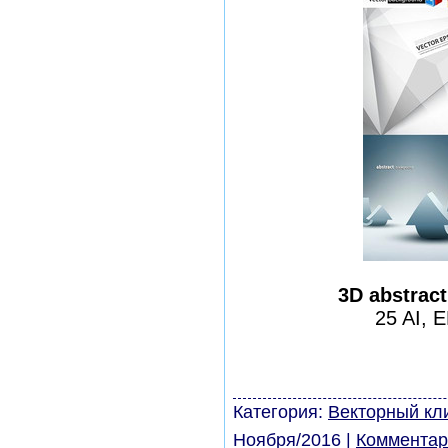
3D abstrac
25 AI, 
шаблоны фотошоп урок
виньетки скачать бесп
модели из бумаги карт
Категория:
Векторный кл
Ноября/2016
|
Комментар