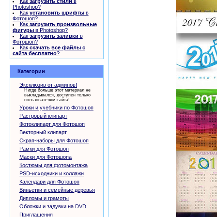
Как
загрузить стили
в
Photoshop?
Как
установить шрифты
в
Фотошоп?
Как
загрузить произвольные
фигуры
в Photoshop?
Как
загрузить заливки
в
Фотошоп?
Как
скачать все файлы с
сайта бесплатно
?
Категории
Эксклюзив от админов!
Нигде больше этот материал не
выкладывался, доступен только
пользователям сайта!
Уроки и учебники по Фотошоп
Растровый клипарт
Фотоклипарт для Фотошоп
Векторный клипарт
Скрап-наборы для Фотошоп
Рамки для Фотошоп
Маски для Фотошопа
Костюмы для фотомонтажа
PSD-исходники и коллажи
Календари для Фотошоп
Виньетки и семейные деревья
Дипломы и грамоты
Обложки и задувки на DVD
Приглашения