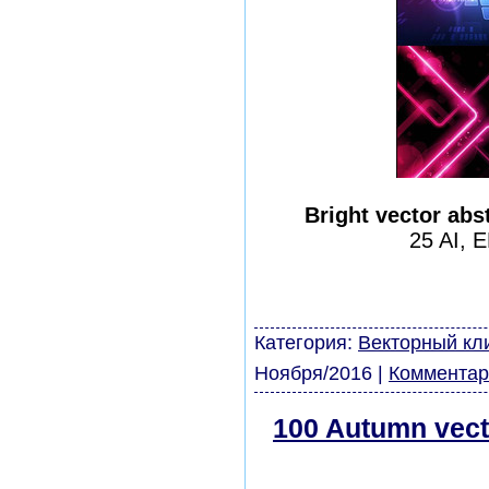
Bright vector abs
25 AI, 
шаблоны фотошоп урок
виньетки скачать бесп
модели из бумаги карт
Категория:
Векторный кл
Ноября/2016
|
Комментар
100 Autumn vect
скачать беспла