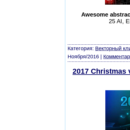
Awesome abstract
25 AI, 
шаблоны фотошоп урок
виньетки скачать бесп
модели из бумаги карт
Категория:
Векторный кл
Ноября/2016
|
Комментар
2017 Christmas v
бесплатно