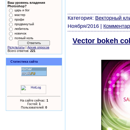
Ваш уровень владения
виньетки скачать бесп
Photoshop?
модели из бумаги карт
царь и бог
мастер
Категория:
Векторный кл
профи
продвинутый
Ноября/2016
|
Комментар
любитель
новичок
полный ноль
Vector bokeh col
скачать беспла
Результаты
|
Архив опросов
Всего ответов:
221
Статистика сайта
На сайте сейчас:
1
Гостей:
1
Пользователей:
0