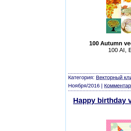
100 Autumn ve
100 AI,
шаблоны фотошоп урок
виньетки скачать бесп
модели из бумаги карт
Категория:
Векторный кл
Ноября/2016
|
Комментар
Happy birthday 
скачать беспла