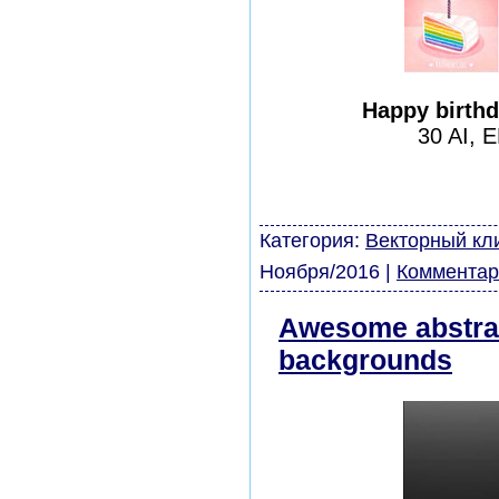
Happy birth
30 AI, 
шаблоны фотошоп урок
виньетки скачать бесп
модели из бумаги карт
Категория:
Векторный кл
Ноября/2016
|
Комментар
Awesome abstrac
backgrounds
ск