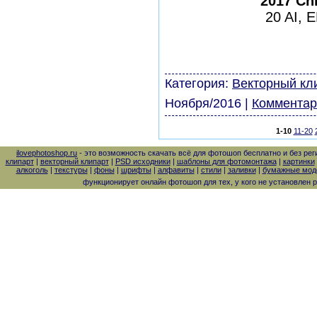
2017 Chr
20 AI, 
шаблоны фотошоп урок
виньетки скачать бесп
модели из бумаги карт
Категория:
Векторный кл
Ноября/2016
|
Комментар
1-10
11-20
ilovephotoshop.ru
- это возможность скачать всё для фотошоп бесплатно и без рег
клипарт
|
векторный клипарт
|
PSD исходники
|
шаблоны для фотомонтажа
|
картинки
алкоголь
|
текстуры
|
фоны
|
шрифты
|
алфавиты
|
стили
|
заливки
|
бумажные моде
функционирует онлайн фотошоп для тех, у кого не установлен 