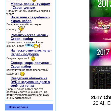
Жарим, парим - кухарим
- Скрап- детали
Спасибо! Очень красивые скрапы
у вас!
По истине - свадебный -
скрап- набор
Большое спасибо за такую
красоту
Романтическая магия -
Скрап - набор
Прямо сама нежность! Надо
скачать себе!
На песке отпечаток лета -
Скрап - подборка
Безумно красиво!
Солнце, море, парусник -
Скрап набор
Как хочется на море после такой
красоты!!!
Свадебная обложка на
DVD и задувка на диск в
зелёных тонах
Добрый вечер есть у вас эта
обложка можете мне скинуть на
почту zoltanmoto@gmail.com буду
2017 Chr
очень благодарный
20 AI, 
Наши опросы
шаблоны фотошоп урок