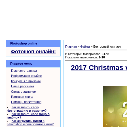
Photoshop online
Главная
»
Файлы
» Векторный клипарт
Фотошоп онлайн!
В категории материалов
:
1179
Показано материалов
:
1-10
Главное меню
2017 Christmas v
Главная страница
бесплатно
Информация о сайте
Конкурсы с призами
Наша рассылка
Связь с админом
Гостевая книга
Помощь по Фотошоп
Как вставить свою
фотографию в рамочку
?
Как вставить своё
лицо в
шаблон
?
Как
загрузить кисти
в
Photoshop и пользоваться ими?