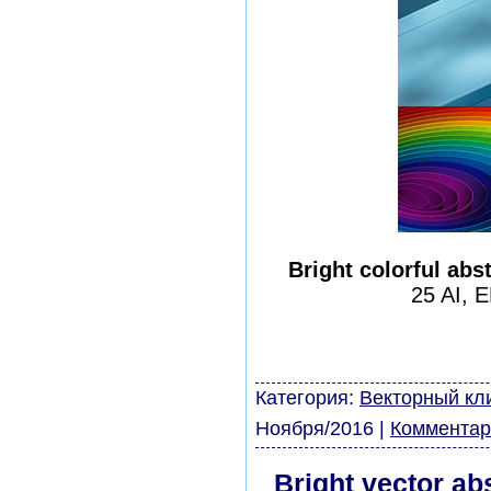
Bright colorful abs
25 AI, 
шаблоны фотошоп урок
виньетки скачать бесп
модели из бумаги карт
Категория:
Векторный кл
Ноября/2016
|
Комментар
Bright vector ab