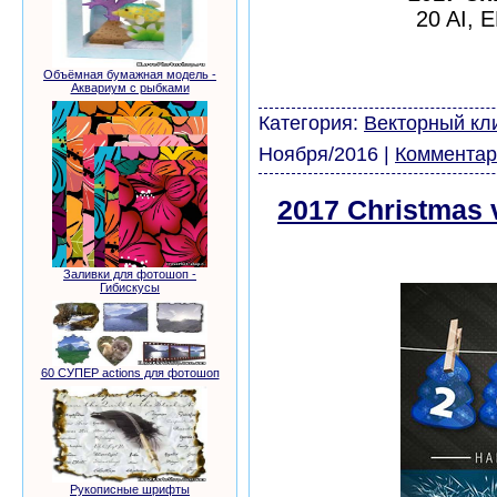
20 AI, 
шаблоны фотошоп урок
виньетки скачать бесп
Объёмная бумажная модель -
Аквариум с рыбками
модели из бумаги карт
Категория:
Векторный кл
Ноября/2016
|
Комментар
2017 Christmas v
бесплатно
Заливки для фотошоп -
Гибискусы
60 СУПЕР actions для фотошоп
Рукописные шрифты