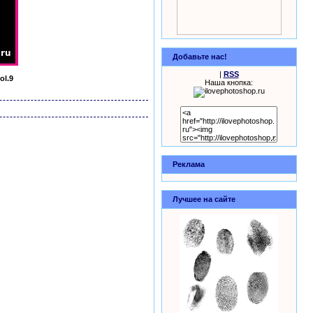
Добавьте нас!
|
RSS
ol.9
Наша кнопка:
инки
Реклама
Лучшее на сайте