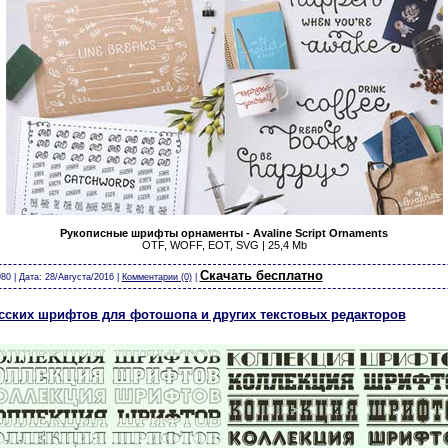
Рукописные шрифты орнаменты - Avaline Script Ornaments
OTF, WOFF, EOT, SVG | 25,4 Mb
т календари виньетки скачать бесплатно без регистрации шрифты модели из бумаги карт
Скачать бесплатно
80 | Дата:
28/Августа/2016
|
Комментарии (0)
|
сских шрифтов для фотошопа и других текстовых редакторов
скача