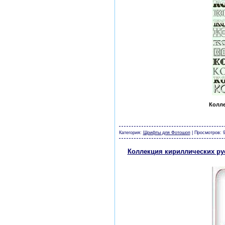
Колле
шаблоны фотошоп уроки рамки обои клипар
Категория:
Шрифты для Фотошоп
| Просмотров: 9
Коллекция кириллических р