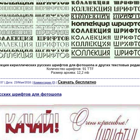
кция кириллических русских шрифтов для фотошопа и других текстовых реда
Количество шрифтов: 91 TTF
Размер архива: 12,2 mb
т календари виньетки скачать бесплатно без регистрации шрифты модели из бумаги карт
Скачать бесплатно
37 | Дата:
23/Мая/2016
|
Комментарии (0)
|
усских шрифтов для фотошопа
скачать бесплатно