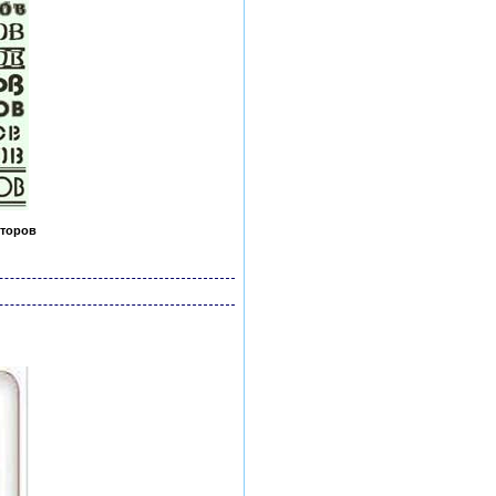
кторов
инки