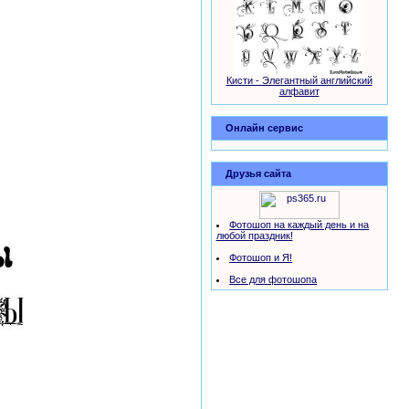
Кисти - Элегантный английский
алфавит
Онлайн сервис
Друзья сайта
Фотошоп на каждый день и на
любой праздник!
Фотошоп и Я!
Все для фотошопа