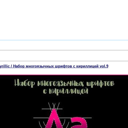
h Cyrillic / Набор многоязычных шрифтов с кириллицей vol.9
скачать б