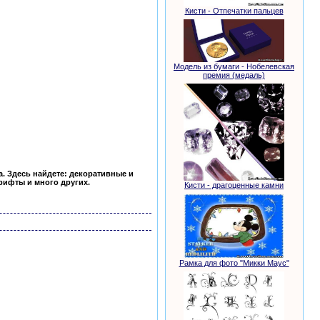
Кисти - Отпечатки пальцев
Модель из бумаги - Нобелевская
премия (медаль)
. Здесь найдете: декоративные и
рифты и много других.
Кисти - драгоценные камни
инки
Рамка для фото "Микки Маус"