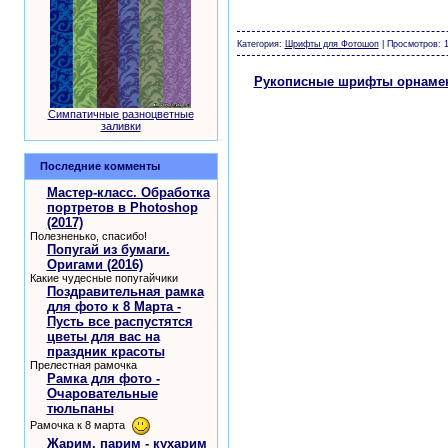
шаблоны фотошоп уроки рамки обои клипар
Категория:
Шрифты для Фотошоп
| Просмотров: 1
Рукописные шрифты орнаменты
Симпатичные разноцветные
заливки
Последние комменты
Мастер-класс. Обработка
портретов в Photoshop
(2017)
Полезненько, спасибо!
Попугай из бумаги.
Оригами (2016)
Какие чудесные попугайчики
Поздравительная рамка
для фото к 8 Марта -
Пусть все распустятся
цветы для вас на
праздник красоты
Прелестная рамочка
Рамка для фото -
Очаровательные
тюльпаны
Рамочка к 8 марта
Жарим, парим - кухарим