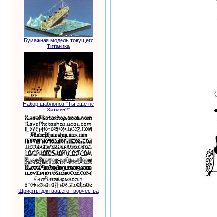
Бумажная модель тонущего
Титаника
Набор шаблонов "Ты ещё не
Хитман?"
Шрифты для вашего творчества