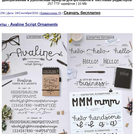
Декоративные и рукописные шрифты для фотошопа и текстовых редакторов
257 TTF шрифтов | 10 Mb
т календари виньетки скачать бесплатно без регистрации шрифты модели из бумаги карт
Скачать бесплатно
256 | Дата:
19/Сентября/2016
|
Комментарии (0)
|
 - Avaline Script Ornaments
скачать бесплатно