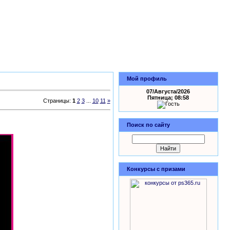
Мой профиль
07/Августа/2026
Пятница; 08:58
Страницы
:
1
2
3
...
10
11
»
есплатно
Поиск по сайту
Конкурсы с призами