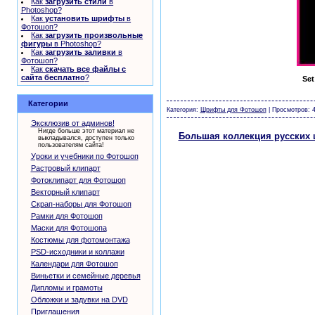
Как
загрузить стили
в
Photoshop?
Как
установить шрифты
в
Фотошоп?
Как
загрузить произвольные
фигуры
в Photoshop?
Как
загрузить заливки
в
Фотошоп?
Как
скачать все файлы с
сайта бесплатно
?
Set
шаблоны фотошоп уроки рамки обои клипар
Категории
Категория:
Шрифты для Фотошоп
| Просмотров: 4
Эксклюзив от админов!
Нигде больше этот материал не
Большая коллекция русских
выкладывался, доступен только
пользователям сайта!
Уроки и учебники по Фотошоп
Растровый клипарт
Фотоклипарт для Фотошоп
Векторный клипарт
Скрап-наборы для Фотошоп
Рамки для Фотошоп
Маски для Фотошопа
Костюмы для фотомонтажа
PSD-исходники и коллажи
Календари для Фотошоп
Виньетки и семейные деревья
Дипломы и грамоты
Обложки и задувки на DVD
Приглашения