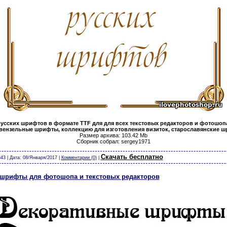
усских шрифтов в формате TTF для для всех текстовых редакторов и фотошопа
ензельные шрифты, коллекцию для изготовления визиток, старославянские ш
Размер архива: 103.42 Mb
Сборник собрал: sergey1971
т календари виньетки скачать бесплатно без регистрации шрифты модели из бумаги карт
Скачать бесплатно
43 | Дата:
08/Января/2017
|
Комментарии (0)
|
 шрифты для фотошопа и текстовых редакторов
скачать бесплатно