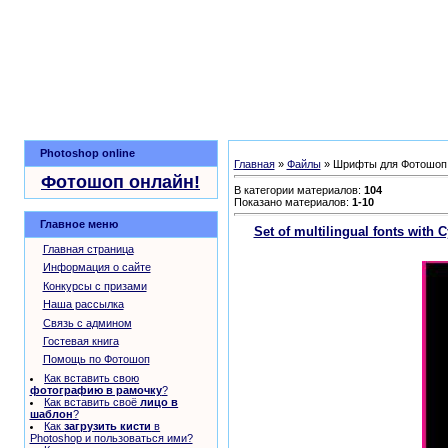
Photoshop online
Главная
»
Файлы
» Шрифты для Фотошоп
Фотошоп онлайн!
В категории материалов
:
104
Показано материалов
:
1-10
Главное меню
Set of multilingual fonts wit
Главная страница
Информация о сайте
Конкурсы с призами
Наша рассылка
Связь с админом
Гостевая книга
Помощь по Фотошоп
Как вставить свою
фотографию в рамочку
?
Как вставить своё
лицо в
шаблон
?
Как
загрузить кисти
в
Photoshop и пользоваться ими?