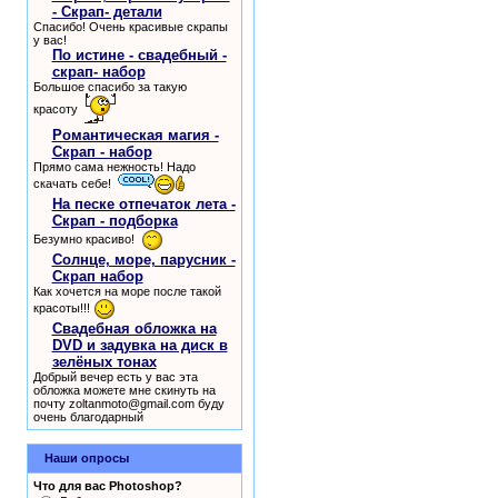
- Скрап- детали
Спасибо! Очень красивые скрапы
у вас!
По истине - свадебный -
скрап- набор
Большое спасибо за такую
красоту
Романтическая магия -
Скрап - набор
Прямо сама нежность! Надо
скачать себе!
На песке отпечаток лета -
Скрап - подборка
Безумно красиво!
Солнце, море, парусник -
Скрап набор
Как хочется на море после такой
красоты!!!
Свадебная обложка на
DVD и задувка на диск в
зелёных тонах
Добрый вечер есть у вас эта
обложка можете мне скинуть на
почту zoltanmoto@gmail.com буду
очень благодарный
Наши опросы
Что для вас Photoshop?