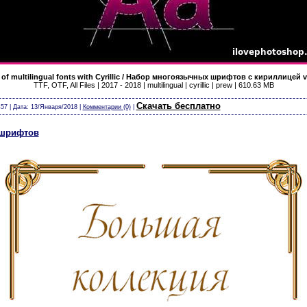
 of multilingual fonts with Cyrillic / Набор многоязычных шрифтов с кириллицей v
TTF, OTF, All Files | 2017 - 2018 | multilingual | cyrillic | prew | 610.63 MB
т календари виньетки скачать бесплатно без регистрации шрифты модели из бумаги карт
Скачать бесплатно
57 | Дата:
13/Января/2018
|
Комментарии (0)
|
 шрифтов
скачать бесплатно