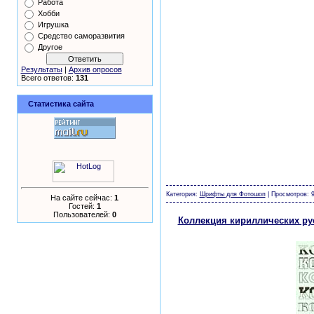
Работа
Хобби
Игрушка
Средство саморазвития
Другое
Результаты
|
Архив опросов
Всего ответов:
131
Статистика сайта
шаблоны фотошоп уроки рамки обои клипар
Категория:
Шрифты для Фотошоп
| Просмотров: 9
На сайте сейчас:
1
Гостей:
1
Пользователей:
0
Коллекция кириллических ру