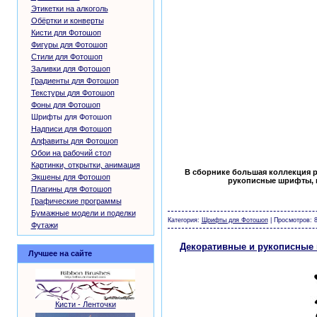
Этикетки на алкоголь
Обёртки и конверты
Кисти для Фотошоп
Фигуры для Фотошоп
Стили для Фотошоп
Заливки для Фотошоп
Градиенты для Фотошоп
Текстуры для Фотошоп
Фоны для Фотошоп
Шрифты для Фотошоп
Надписи для Фотошоп
Алфавиты для Фотошоп
Обои на рабочий стол
Картинки, открытки, анимация
В сборнике большая коллекция р
Экшены для Фотошоп
рукописные шрифты, в
Плагины для Фотошоп
Графические программы
шаблоны фотошоп уроки рамки обои клипар
Бумажные модели и поделки
Категория:
Шрифты для Фотошоп
| Просмотров: 8
Футажи
Декоративные и рукописные
Лучшее на сайте
Кисти - Ленточки