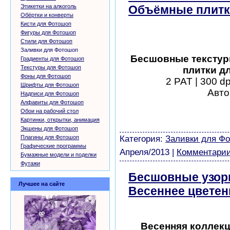
Этикетки на алкоголь
Объёмные плитк
Обёртки и конверты
скачать бесплат
Кисти для Фотошоп
Фигуры для Фотошоп
Стили для Фотошоп
Заливки для Фотошоп
Бесшовные текстур
Градиенты для Фотошоп
Текстуры для Фотошоп
плитки д
Фоны для Фотошоп
2 PAT | 300 dp
Шрифты для Фотошоп
Авто
Надписи для Фотошоп
Алфавиты для Фотошоп
шаблоны фотошоп уроки 
Обои на рабочий стол
виньетки скачать беспла
Картинки, открытки, анимация
модели из бумаги картин
Экшены для Фотошоп
Плагины для Фотошоп
Категория:
Заливки для Ф
Графические программы
Апреля/2013
|
Комментарии
Бумажные модели и поделки
Футажи
Бесшовные узоры
Лучшее на сайте
Весеннее цветен
Весенняя коллекц