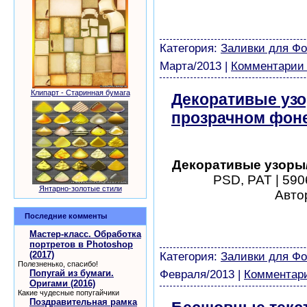
шаблоны фотошоп уроки 
виньетки скачать беспла
модели из бумаги картин
Категория:
Заливки для Ф
Марта/2013
|
Комментарии 
Клипарт - Старинная бумага
Декоративые узо
прозрачном фон
Декоративые узоры/
PSD, PAT | 590
Янтарно-золотые стили
Автор
шаблоны фотошоп уроки 
Последние комменты
виньетки скачать беспла
Мастер-класс. Обработка
модели из бумаги картин
портретов в Photoshop
(2017)
Категория:
Заливки для Ф
Полезненько, спасибо!
Попугай из бумаги.
Февраля/2013
|
Комментари
Оригами (2016)
Какие чудесные попугайчики
Поздравительная рамка