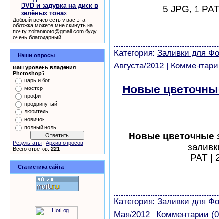
DVD и задувка на диск в
5 JPG, 1 PAT
зелёных тонах
шаблоны фотошоп уроки 
Добрый вечер есть у вас эта
обложка можете мне скинуть на
виньетки скачать беспла
почту zoltanmoto@gmail.com буду
очень благодарный
модели из бумаги картин
Категория:
Заливки для Ф
Наши опросы
Августа/2012
|
Комментарии
Ваш уровень владения
Photoshop?
царь и бог
Новые цветочные
мастер
профи
бесплатно
продвинутый
любитель
новичок
полный ноль
Новые цветочные 
Результаты
|
Архив опросов
заливк
Всего ответов:
221
PAT | 
Статистика сайта
шаблоны фотошоп уроки 
виньетки скачать беспла
модели из бумаги картин
Категория:
Заливки для Ф
Мая/2012
|
Комментарии (0