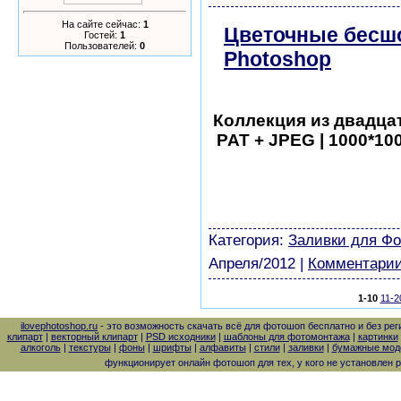
На сайте сейчас:
1
Цветочные бесш
Гостей:
1
Пользователей:
0
Photoshop
скача
Коллекция из двадца
PAT + JPEG | 1000*100
шаблоны фотошоп уроки 
виньетки скачать беспла
модели из бумаги картин
Категория:
Заливки для Ф
Апреля/2012
|
Комментарии
1-10
11-2
ilovephotoshop.ru
- это возможность скачать всё для фотошоп бесплатно и без рег
клипарт
|
векторный клипарт
|
PSD исходники
|
шаблоны для фотомонтажа
|
картинки
алкоголь
|
текстуры
|
фоны
|
шрифты
|
алфавиты
|
стили
|
заливки
|
бумажные моде
функционирует онлайн фотошоп для тех, у кого не установлен 