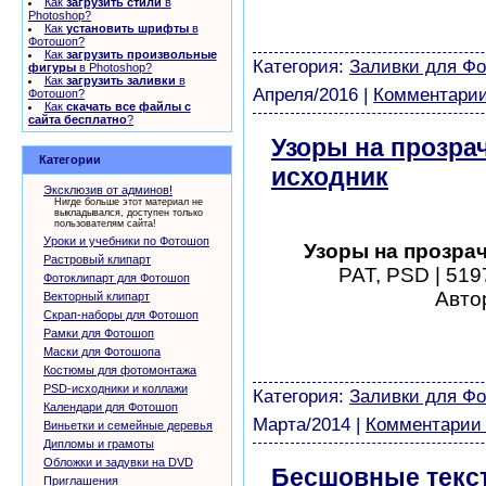
Как
загрузить стили
в
виньетки скачать беспла
Photoshop?
Как
установить шрифты
в
модели из бумаги картин
Фотошоп?
Как
загрузить произвольные
Категория:
Заливки для Ф
фигуры
в Photoshop?
Как
загрузить заливки
в
Апреля/2016
|
Комментарии
Фотошоп?
Как
скачать все файлы с
сайта бесплатно
?
Узоры на прозра
Категории
исходник
скачат
Эксклюзив от админов!
Нигде больше этот материал не
выкладывался, доступен только
пользователям сайта!
Уроки и учебники по Фотошоп
Узоры на прозра
Растровый клипарт
PAT, PSD | 519
Фотоклипарт для Фотошоп
Автор
Векторный клипарт
Скрап-наборы для Фотошоп
шаблоны фотошоп уроки 
Рамки для Фотошоп
виньетки скачать беспла
Маски для Фотошопа
модели из бумаги картин
Костюмы для фотомонтажа
PSD-исходники и коллажи
Категория:
Заливки для Ф
Календари для Фотошоп
Марта/2014
|
Комментарии 
Виньетки и семейные деревья
Дипломы и грамоты
Обложки и задувки на DVD
Бесшовные текс
Приглашения