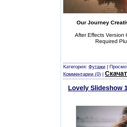
Our Journey Creativ
After Effects Version
Required Plu
шаблоны фотошоп уроки р
скачать бесплатно без ре
картинки
Категория:
Футажи
| Просмот
Скачат
Комментарии (0)
|
Lovely Slideshow 1
скачать бесплатн