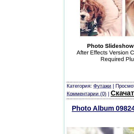
Photo Slideshow 
After Effects Version 
Required Plu
шаблоны фотошоп уроки р
скачать бесплатно без ре
картинки
Категория:
Футажи
| Просмот
Скачат
Комментарии (0)
|
Photo Album 098248
скачать бесплатн