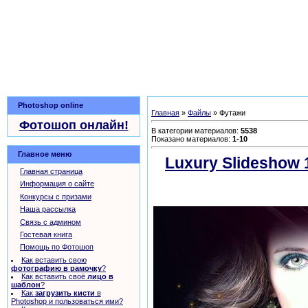
Photoshop online
Главная
»
Файлы
» Футажи
Фотошоп онлайн!
В категории материалов
:
5538
Показано материалов
:
1-10
Главное меню
Luxury Slideshow 1
Главная страница
скачать бесплатн
Информация о сайте
Конкурсы с призами
Наша рассылка
Связь с админом
Гостевая книга
Помощь по Фотошоп
Как вставить свою
фотографию в рамочку
?
Как вставить своё
лицо в
шаблон
?
Как
загрузить кисти
в
Photoshop и пользоваться ими?