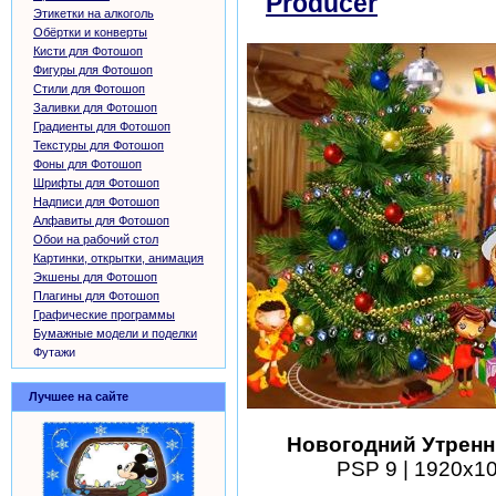
Producer
скачать
Этикетки на алкоголь
Обёртки и конверты
Кисти для Фотошоп
Фигуры для Фотошоп
Стили для Фотошоп
Заливки для Фотошоп
Градиенты для Фотошоп
Текстуры для Фотошоп
Фоны для Фотошоп
Шрифты для Фотошоп
Надписи для Фотошоп
Алфавиты для Фотошоп
Обои на рабочий стол
Картинки, открытки, анимация
Экшены для Фотошоп
Плагины для Фотошоп
Графические программы
Бумажные модели и поделки
Футажи
Лучшее на сайте
Новогодний Утренни
PSP 9 | 1920x108
шаблоны фотошоп уроки р