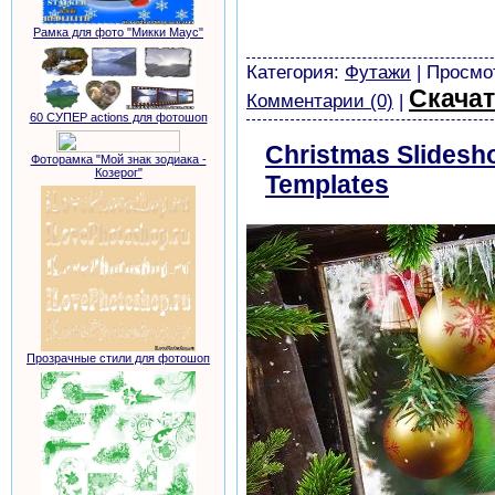
скачать бесплатно без ре
Рамка для фото "Микки Маус"
картинки
Категория:
Футажи
| Просмот
Скачат
Комментарии (0)
|
60 СУПЕР actions для фотошоп
Christmas Slidesho
Фоторамка "Мой знак зодиака -
Козерог"
Templates
скачать
Прозрачные стили для фотошоп