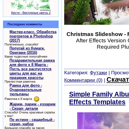
Кисти - Векторные цветы 2
Последние комменты
Мастер-класс. Обработка
Christmas Slideshow - F
портретов в Photoshop
After Effects Version
(2017)
Полезненько, спасибо!
Required Plu
Попугай из бумаги.
Оригами (2016)
шаблоны фотошоп уроки р
Какие чудесные попугайчики
скачать бесплатно без ре
Поздравительная рамка
для фото к 8 Марта -
картинки
Пусть все распустятся
Категория:
Футажи
| Просмот
цветы для вас на
праздник красоты
Скачат
Комментарии (0)
|
Прелестная рамочка
Рамка для фото -
Очаровательные
Simple Family Albu
тюльпаны
Рамочка к 8 марта
Effects Templates
Жарим, парим - кухарим
- Скрап- детали
Спасибо! Очень красивые скрапы
у вас!
По истине - свадебный -
скрап- набор
Большое спасибо за такую