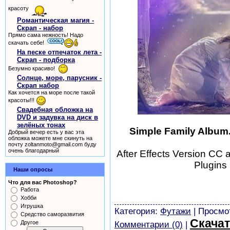
красоту
Романтическая магия -
Скрап - набор
Прямо сама нежность! Надо
скачать себе!
На песке отпечаток лета -
Скрап - подборка
Безумно красиво!
Солнце, море, парусник -
Скрап набор
Как хочется на море после такой
красоты!!!
Свадебная обложка на
DVD и задувка на диск в
зелёных тонах
Simple Family Album. 
Добрый вечер есть у вас эта
обложка можете мне скинуть на
почту zoltanmoto@gmail.com буду
очень благодарный
After Effects Version CC 
Plugins
Наши опросы
шаблоны фотошоп уроки р
Что для вас Photoshop?
скачать бесплатно без ре
Работа
картинки
Хобби
Игрушка
Категория:
Футажи
| Просмот
Средство саморазвития
Скачат
Другое
Комментарии (0)
|