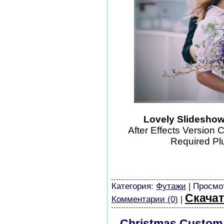
Lovely Slideshow 
After Effects Version 
Required Pl
шаблоны фотошоп уроки р
скачать бесплатно без ре
картинки
Категория:
Футажи
| Просмот
Скачат
Комментарии (0)
|
Christmas Custom 