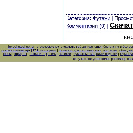
скачать бесплатно без ре
картинки
Категория:
Футажи
| Просмот
Скачат
Комментарии (0)
|
1-10
1
ilovephotoshop.ru
- это возможность скачать всё для фотошоп бесплатно и без ре
векторный клипарт
|
PSD исходники
|
шаблоны для фотомонтажа
|
картинки
|
обои для
фоны
|
шрифты
|
алфавиты
|
стили
|
заливки
|
бумажные модели и поделки
|
скрапбук
тех, у кого не установлен photoshop на