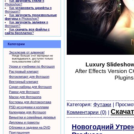
Как
загрузить стили
в
Photoshop?
Как
установить шрифты
в
Фотошоп?
Как
загрузить произвольные
фигуры
в Photoshop?
Как
загрузить заливки
в
Фотошоп?
Как
скачать все файлы с
сайта бесплатно
?
Категории
Эксклюзив от админов!
Нигде больше этот материал не
выкладывался, доступен только
пользователям сайта!
Luxury Slideshow 
Уроки и учебники по Фотошоп
After Effects Version 
Растровый клипарт
Plugin
Фотоклипарт для Фотошоп
Векторный клипарт
шаблоны фотошоп уроки р
Скрап-наборы для Фотошоп
скачать бесплатно без ре
Рамки для Фотошоп
картинки
Маски для Фотошопа
Костюмы для фотомонтажа
Категория:
Футажи
| Просмот
PSD-исходники и коллажи
Скачат
Комментарии (0)
|
Календари для Фотошоп
Виньетки и семейные деревья
Дипломы и грамоты
Новогодний Утренн
Обложки и задувки на DVD
Приглашения