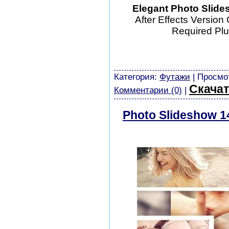
Elegant Photo Slides
After Effects Version
Required Plu
шаблоны фотошоп уроки р
скачать бесплатно без ре
картинки
Категория:
Футажи
| Просмот
Скачат
Комментарии (0)
|
Photo Slideshow 14
скачать бесплатн