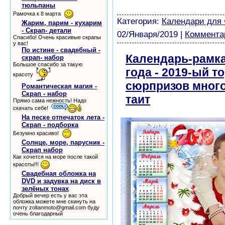
тюльпаны
модели из бумаги картин
Рамочка к 8 марта
Категория:
Календари для
Жарим, парим - кухарим
- Скрап- детали
02/Января/2019
|
Комментар
Спасибо! Очень красивые скрапы
у вас!
По истине - свадебный -
Календарь-рамка
скрап- набор
Большое спасибо за такую
года - 2019-ый т
красоту
сюрпризов много
Романтическая магия -
Скрап - набор
таит
скачать бес
Прямо сама нежность! Надо
скачать себе!
На песке отпечаток лета -
Скрап - подборка
Безумно красиво!
Солнце, море, парусник -
Скрап набор
Как хочется на море после такой
красоты!!!
Свадебная обложка на
DVD и задувка на диск в
зелёных тонах
Добрый вечер есть у вас эта
обложка можете мне скинуть на
почту zoltanmoto@gmail.com буду
очень благодарный