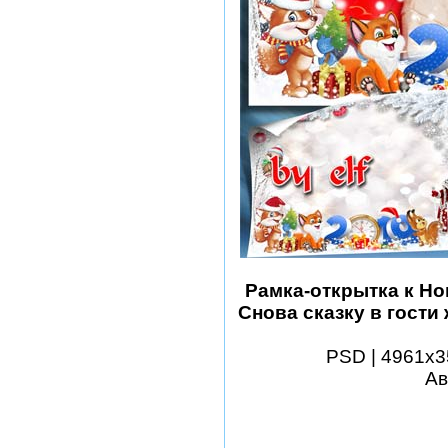
Рамка-открытка к Но
Снова сказку в гости
PSD | 4961x35
Ав
шаблоны фотошоп уроки 
виньетки скачать беспла
модели из бумаги картин