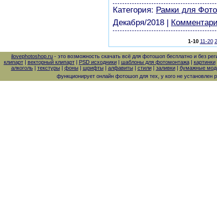
Категория:
Рамки для Фот
Декабря/2018
|
Комментари
1-10
11-20
ilovephotoshop.ru
- это возможность скачать всё для фотошоп бесплатно и без рег
клипарт
|
векторный клипарт
|
PSD исходники
|
шаблоны для фотомонтажа
|
картинки
алкоголь
|
текстуры
|
фоны
|
шрифты
|
алфавиты
|
стили
|
заливки
|
бумажные моде
функционирует онлайн фотошоп для тех, у кого не установлен 