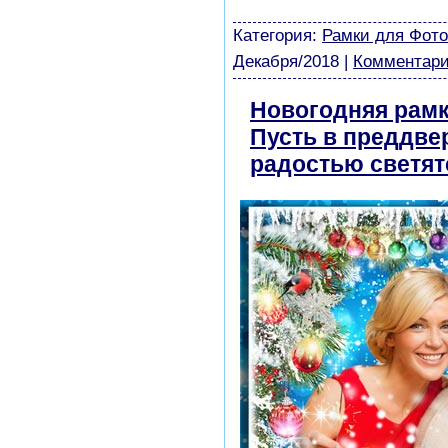
модели из бумаги картин
Категория:
Рамки для Фот
Декабря/2018
|
Комментари
Новогодняя рамк
Пусть в преддве
радостью светят