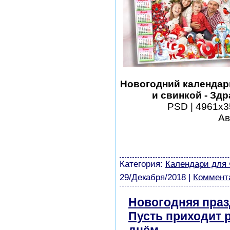
Новогодний календарь
и свинкой - Зд
PSD | 4961х35
Ав
шаблоны фотошоп уроки 
виньетки скачать беспла
модели из бумаги картин
Категория:
Календари для
29/Декабря/2018
|
Коммента
Новогодняя праз
Пусть приходит 