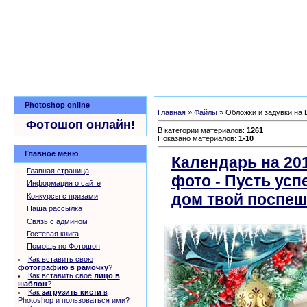
Photoshop online
Главная
»
Файлы
» Обложки и задувки на
Фотошоп онлайн!
В категории материалов
:
1261
Показано материалов
:
1-10
Главное меню
Календарь на 20
Главная страница
фото - Пусть усп
Информация о сайте
дом твой поспеш
Конкурсы с призами
Наша рассылка
Связь с админом
Гостевая книга
Помощь по Фотошоп
Как вставить свою
фотографию в рамочку
?
Как вставить своё
лицо в
шаблон
?
Как
загрузить кисти
в
Photoshop и пользоваться ими?