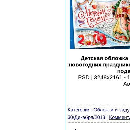
Детская обложка 
новогодних празднико
пода
PSD | 3248x2161 - 1
Ав
шаблоны фотошоп уроки 
виньетки скачать беспла
модели из бумаги картин
Категория:
Обложки и заду
30/Декабря/2018
|
Коммента