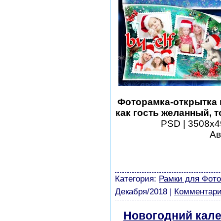
Фоторамка-открытка н
как гость желанный, 
PSD | 3508х49
Ав
шаблоны фотошоп уроки 
виньетки скачать беспла
модели из бумаги картин
Категория:
Рамки для Фот
Декабря/2018
|
Комментари
Новогодний кале