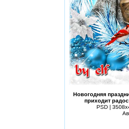
Новогодняя праздни
приходит радос
PSD | 3508х4
Ав
шаблоны фотошоп уроки 
виньетки скачать беспла