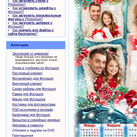
Как
загрузить стили
в
Photoshop?
Как
установить шрифты
в
Фотошоп?
Как
загрузить произвольные
фигуры
в Photoshop?
Как
загрузить заливки
в
Фотошоп?
Как
скачать все файлы с
сайта бесплатно
?
Категории
Эксклюзив от админов!
Нигде больше этот материал не
выкладывался, доступен только
пользователям сайта!
Уроки и учебники по Фотошоп
Растровый клипарт
Фотоклипарт для Фотошоп
Векторный клипарт
Скрап-наборы для Фотошоп
Рамки для Фотошоп
Маски для Фотошопа
Костюмы для фотомонтажа
PSD-исходники и коллажи
Календари для Фотошоп
Виньетки и семейные деревья
Дипломы и грамоты
Обложки и задувки на DVD
Приглашения