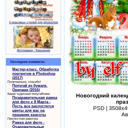
5 красивых стилей для photoshop
Фоторамки - Крещение
Последние комменты
Мастер-класс. Обработка
портретов в Photoshop
(2017)
Полезненько, спасибо!
Попугай из бумаги.
Оригами (2016)
Какие чудесные попугайчики
Новогодний календ
Поздравительная рамка
праз
для фото к 8 Марта -
Пусть все распустятся
PSD | 3508х49
цветы для вас на
Ав
праздник красоты
Прелестная рамочка
шаблоны фотошоп уроки 
Рамка для фото -
виньетки скачать беспла
Очаровательные