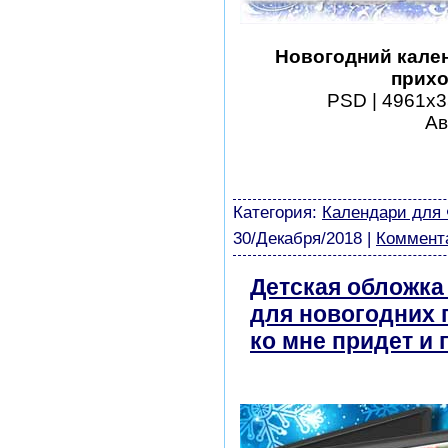
Новогодний кален
прихо
PSD | 4961х35
Ав
шаблоны фотошоп уроки 
виньетки скачать беспла
модели из бумаги картин
Категория:
Календари для
30/Декабря/2018
|
Коммента
Детская обложка
для новогодних 
ко мне придет и
бесплатно