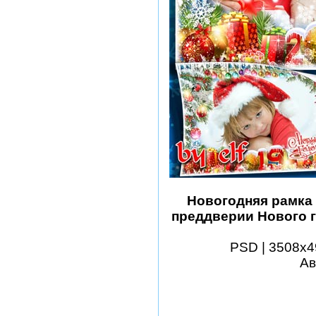
Новогодняя рамка 
преддверии Нового г
PSD | 3508х49
Ав
шаблоны фотошоп уроки 
виньетки скачать беспла
модели из бумаги картин