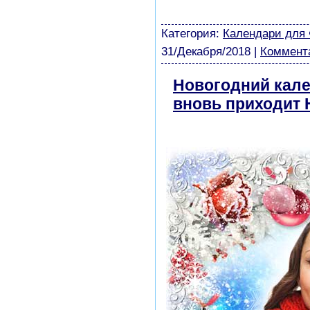
виньетки скачать беспла
модели из бумаги картин
Категория:
Календари для
31/Декабря/2018
|
Коммента
Новогодний кален
вновь приходит 
бесплатно