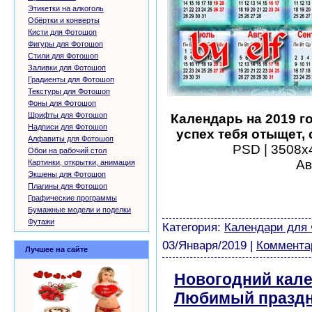
Этикетки на алкоголь
Обёртки и конверты
Кисти для Фотошоп
Фигуры для Фотошоп
Стили для Фотошоп
Заливки для Фотошоп
Градиенты для Фотошоп
Текстуры для Фотошоп
Фоны для Фотошоп
Шрифты для Фотошоп
Календарь на 2019 г
Надписи для Фотошоп
успех тебя отыщет,
Алфавиты для Фотошоп
PSD | 3508х4
Обои на рабочий стол
Ав
Картинки, открытки, анимация
Экшены для Фотошоп
шаблоны фотошоп уроки 
Плагины для Фотошоп
виньетки скачать беспла
Графические программы
модели из бумаги картин
Бумажные модели и поделки
Футажи
Категория:
Календари для
03/Января/2019
|
Комментар
Лучшее на сайте
Новогодний кален
Любимый праздн