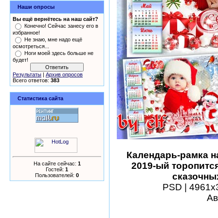
Наши опросы
Вы ещё вернётесь на наш сайт?
Конечно! Сейчас занесу его в
избранное!
Не знаю, мне надо ещё
осмотреться...
Ноги моей здесь больше не
будет!
Результаты
|
Архив опросов
Всего ответов:
383
Статистика сайта
Календарь-рамка на
На сайте сейчас:
1
2019-ый торопитс
Гостей:
1
сказочных
Пользователей:
0
PSD | 4961х3
Ав
шаблоны фотошоп уроки 