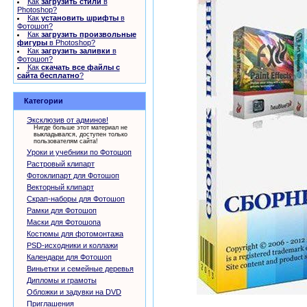
Как
загрузить стили
в
Photoshop?
Как
установить шрифты
в
Фотошоп?
Как
загрузить произвольные
фигуры
в Photoshop?
Как
загрузить заливки
в
Фотошоп?
Как
скачать все файлы с
сайта бесплатно
?
Категории
Эксклюзив от админов!
Нигде больше этот материал не
выкладывался, доступен только
пользователям сайта!
Уроки и учебники по Фотошоп
Растровый клипарт
Фотоклипарт для Фотошоп
Векторный клипарт
Скрап-наборы для Фотошоп
Рамки для Фотошоп
Маски для Фотошопа
Костюмы для фотомонтажа
PSD-исходники и коллажи
Календари для Фотошоп
Виньетки и семейные деревья
Дипломы и грамоты
Обложки и задувки на DVD
Приглашения