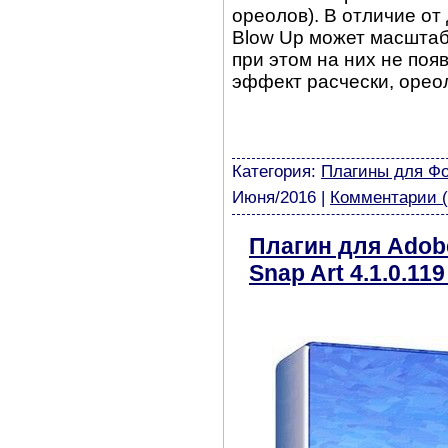
ореолов). В отличие от
Blow Up может масштаб
при этом на них не поя
эффект расчески, орео
шаблоны фотошоп уроки 
виньетки скачать беспла
модели из бумаги картин
Категория:
Плагины для Ф
Июня/2016
|
Комментарии (
Плагин для Adobe
Snap Art 4.1.0.119
бесплатно