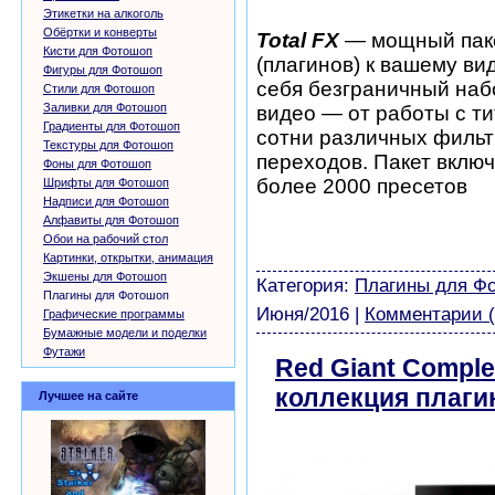
Этикетки на алкоголь
Обёртки и конверты
Total FX
— мощный пак
Кисти для Фотошоп
(плагинов) к вашему ви
Фигуры для Фотошоп
себя безграничный наб
Стили для Фотошоп
Заливки для Фотошоп
видео — от работы с т
Градиенты для Фотошоп
сотни различных фильт
Текстуры для Фотошоп
переходов. Пакет включ
Фоны для Фотошоп
более 2000 пресетов
Шрифты для Фотошоп
Надписи для Фотошоп
шаблоны фотошоп уроки 
Алфавиты для Фотошоп
виньетки скачать беспла
Обои на рабочий стол
модели из бумаги картин
Картинки, открытки, анимация
Экшены для Фотошоп
Категория:
Плагины для Ф
Плагины для Фотошоп
Июня/2016
|
Комментарии (
Графические программы
Бумажные модели и поделки
Футажи
Red Giant Comple
коллекция плаги
Лучшее на сайте