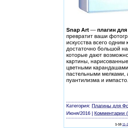
Snap Art
—
плагин для
превратит ваши фотог
искусства всего одним 
достаточно большой на
которые дают возможн
картины, нарисованные
цветными карандашами,
пастельными мелками, а
пуантилизма и импасто
шаблоны фотошоп уроки 
виньетки скачать беспла
модели из бумаги картин
Категория:
Плагины для Ф
Июня/2016
|
Комментарии (
1-10
11-