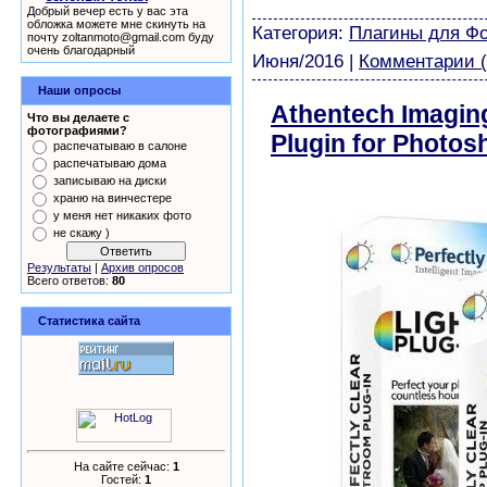
модели из бумаги картин
Добрый вечер есть у вас эта
обложка можете мне скинуть на
Категория:
Плагины для Ф
почту zoltanmoto@gmail.com буду
очень благодарный
Июня/2016
|
Комментарии (
Наши опросы
Athentech Imaging
Что вы делаете с
фотографиями?
Plugin for Photos
распечатываю в салоне
распечатываю дома
бесплатно
записываю на диски
храню на винчестере
у меня нет никаких фото
не скажу )
Результаты
|
Архив опросов
Всего ответов:
80
Статистика сайта
На сайте сейчас:
1
Гостей:
1