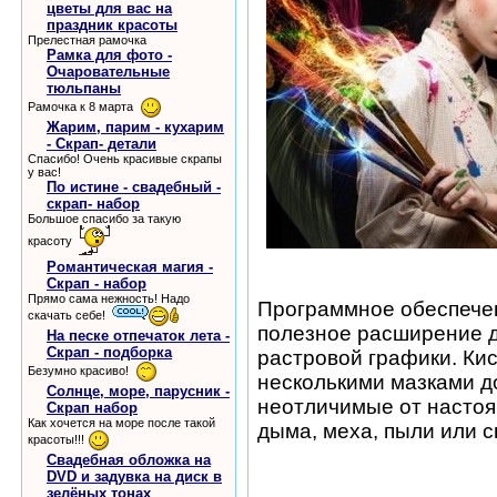
цветы для вас на
праздник красоты
Прелестная рамочка
Рамка для фото -
Очаровательные
тюльпаны
Рамочка к 8 марта
Жарим, парим - кухарим
- Скрап- детали
Спасибо! Очень красивые скрапы
у вас!
По истине - свадебный -
скрап- набор
Большое спасибо за такую
красоту
Романтическая магия -
Скрап - набор
Прямо сама нежность! Надо
Программное обеспеч
скачать себе!
полезное расширение д
На песке отпечаток лета -
Скрап - подборка
растровой графики. Кис
Безумно красиво!
несколькими мазками д
Солнце, море, парусник -
неотличимые от настоящ
Скрап набор
Как хочется на море после такой
дыма, меха, пыли или с
красоты!!!
шаблоны фотошоп уроки 
Свадебная обложка на
DVD и задувка на диск в
виньетки скачать беспла
зелёных тонах