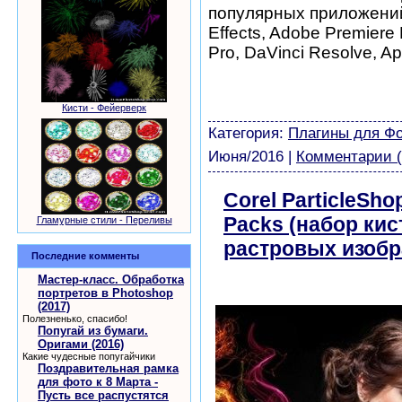
популярных приложений
Effects, Adobe Premiere 
Pro, DaVinci Resolve, Ap
шаблоны фотошоп уроки 
виньетки скачать беспла
Кисти - Фейерверк
модели из бумаги картин
Категория:
Плагины для Ф
Июня/2016
|
Комментарии (
Corel ParticleSho
Packs (набор ки
Гламурные стили - Переливы
растровых изобр
Последние комменты
бесплатно
Мастер-класс. Обработка
портретов в Photoshop
(2017)
Полезненько, спасибо!
Попугай из бумаги.
Оригами (2016)
Какие чудесные попугайчики
Поздравительная рамка
для фото к 8 Марта -
Пусть все распустятся