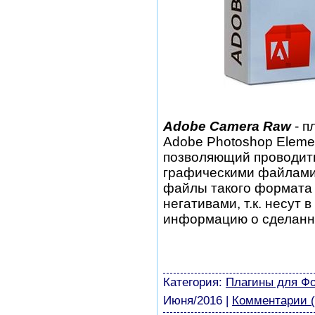
Adobe Camera Raw
- п
Adobe Photoshop Elemen
позволяющий проводит
графическими файлами 
файлы такого формата
негативами, т.к. несут
информацию о сделанн
шаблоны фотошоп уроки 
виньетки скачать беспла
модели из бумаги картин
Категория:
Плагины для Ф
Июня/2016
|
Комментарии (