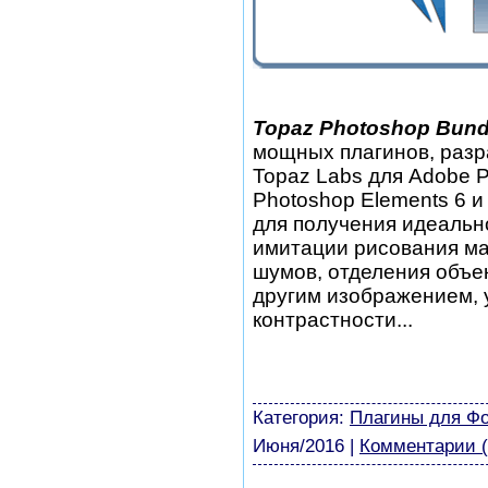
Topaz Photoshop Bund
мощных плагинов, разр
Topaz Labs для Adobe 
Photoshop Elements 6 
для получения идеальн
имитации рисования ма
шумов, отделения объе
другим изображением, 
контрастности...
шаблоны фотошоп уроки 
виньетки скачать беспла
модели из бумаги картин
Категория:
Плагины для Ф
Июня/2016
|
Комментарии (