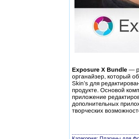
Exposure X Bundle
— р
органайзер, который об
Skin’s для редактиров
продукте. Основой комп
приложение редактиров
дополнительных прило
творческих возможносте
шаблоны фотошоп уроки 
виньетки скачать беспла
модели из бумаги картин
Категория:
Плагины для Ф