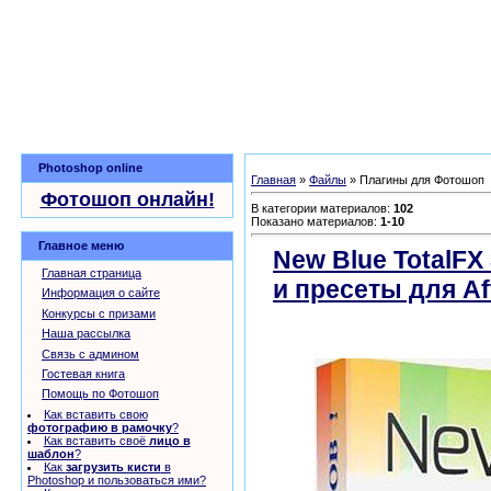
Photoshop online
Главная
»
Файлы
» Плагины для Фотошоп
Фотошоп онлайн!
В категории материалов
:
102
Показано материалов
:
1-10
Главное меню
New Blue TotalFX
Главная страница
и пресеты для Aft
Информация о сайте
бесплатно
Конкурсы с призами
Наша рассылка
Связь с админом
Гостевая книга
Помощь по Фотошоп
Как вставить свою
фотографию в рамочку
?
Как вставить своё
лицо в
шаблон
?
Как
загрузить кисти
в
Photoshop и пользоваться ими?