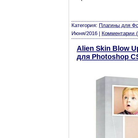
шаблоны фотошоп уроки 
виньетки скачать беспла
модели из бумаги картин
Категория:
Плагины для Ф
Июня/2016
|
Комментарии (
Alien Skin Blow U
для Photoshop CS
бесплатно