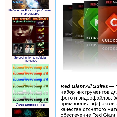
Шаблон для Photoshop - Сталкер
с артефактом
Sa-cool action для Adobe
Photoshop
Red Giant All Suites
— п
набор инструментов д
фото и видеофайлов, б
применения эффектов 
Яркие цветные стили
качества отснятого ма
обеспечение Red Giant