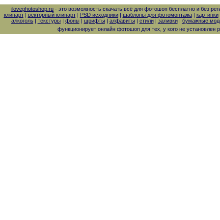
ilovephotoshop.ru
- это возможность скачать всё для фотошоп бесплатно и без рег
клипарт
|
векторный клипарт
|
PSD исходники
|
шаблоны для фотомонтажа
|
картинки
алкоголь
|
текстуры
|
фоны
|
шрифты
|
алфавиты
|
стили
|
заливки
|
бумажные моде
функционирует онлайн фотошоп для тех, у кого не установлен 